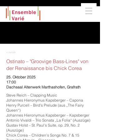
< zurück
Ostinato – "Groovige Bass-Lines" von
der Renaissance bis Chick Corea
25. Oktober 2025
17:00
Dachsaal Altenwerk Marthashofen, Grafrath
Steve Reich – Clapping Music
Johannes Hieronymus Kapsberger – Capona
Henry Purcell – Bird's Prelude (aus „The Fairy
Queen“)
Johannes Hieronymus Kapsberger – Kapsberger
Antonio Vivaldi – Trio Sonata „La Folia“ (Auszüge)
Gustav Holst – St. Paul's Suite, op. 29, No. 2
(Auszüge)
Chick Corea – Children's Songs No. 7 & 15