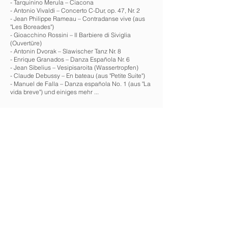
- Tarquinino Merula – Ciacona
- Antonio Vivaldi – Concerto C-Dur, op. 47, Nr. 2
- Jean Philippe Rameau – Contradanse vive (aus
"Les Boreades")
- Gioacchino Rossini – Il Barbiere di Siviglia
(Ouvertüre)
- Antonin Dvorak – Slawischer Tanz Nr. 8
- Enrique Granados – Danza Española Nr. 6
- Jean Sibelius – Vesipisaroita (Wassertropfen)
- Claude Debussy – En bateau (aus "Petite Suite")
- Manuel de Falla – Danza española No. 1 (aus "La
vida breve") und einiges mehr ...
Musik: Barbara Wagner, Olena Savka, Wolfgang
Renner
Texte und Rezitation: Frank Klötgen
http://www.klassikslamspoetry.de
nächste Veranstaltung >
< vorherige Veranstaltung
IMPRESSUM
DATENSCHUTZ