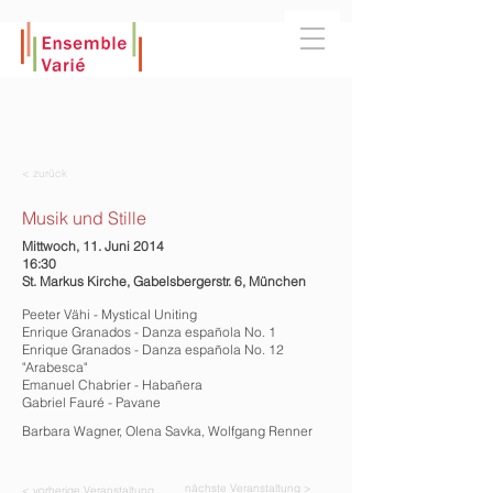
< zurück
Musik und Stille
Mittwoch, 11. Juni 2014
16:30
St. Markus Kirche, Gabelsbergerstr. 6, München
Peeter Vähi - Mystical Uniting
Enrique Granados - Danza española No. 1
Enrique Granados - Danza española No. 12
"Arabesca"
Emanuel Chabrier - Habañera
Gabriel Fauré - Pavane
Barbara Wagner, Olena Savka, Wolfgang Renner
nächste Veranstaltung >
< vorherige Veranstaltung