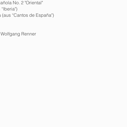
ñola No. 2 "Oriental"
“Iberia")
a (aus “Cantos de España")
, Wolfgang Renner